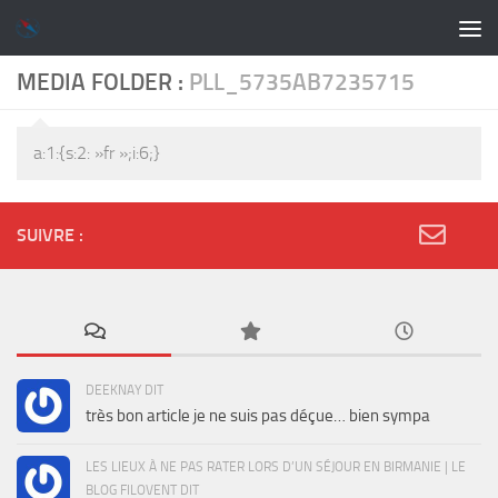
Skip to content
MEDIA FOLDER :
PLL_5735AB7235715
a:1:{s:2: »fr »;i:6;}
SUIVRE :
DEEKNAY DIT
très bon article je ne suis pas déçue… bien sympa
LES LIEUX À NE PAS RATER LORS D’UN SÉJOUR EN BIRMANIE | LE
BLOG FILOVENT DIT