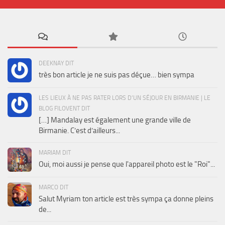
DEEKNAY DIT
très bon article je ne suis pas déçue… bien sympa
LES LIEUX À NE PAS RATER LORS D’UN SÉJOUR EN BIRMANIE | LE
BLOG FILOVENT DIT
[…] Mandalay est également une grande ville de
Birmanie. C’est d’ailleurs...
MARIAM DIT
Oui, moi aussi je pense que l'appareil photo est le "Roi"...
MARCO DIT
Salut Myriam ton article est très sympa ça donne pleins
de...