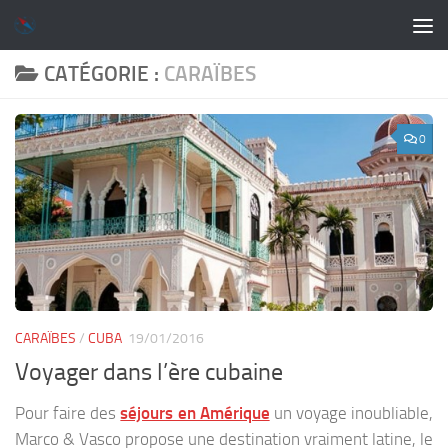
Skip to content
CATÉGORIE :
CARAÏBES
0
CARAÏBES
/
CUBA
19/01/2016
Voyager dans l’ère cubaine
Pour faire des
séjours en Amérique
un voyage inoubliable,
Marco & Vasco propose une destination vraiment latine, le