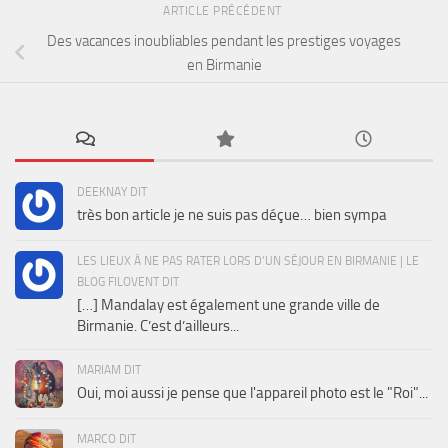
ARTICLE PRÉCÉDENT
Des vacances inoubliables pendant les prestiges voyages
en Birmanie
DEEKNAY DIT
très bon article je ne suis pas déçue… bien sympa
LES LIEUX À NE PAS RATER LORS D’UN SÉJOUR EN BIRMANIE | LE
BLOG FILOVENT DIT
[…] Mandalay est également une grande ville de
Birmanie. C’est d’ailleurs...
MARIAM DIT
Oui, moi aussi je pense que l'appareil photo est le "Roi"...
MARCO DIT