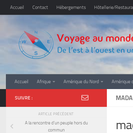
Accueil
Contact
Hébergements
Hôtellerie/Restaura
Skip to content
Accueil
Afrique
Amérique du Nord
Amérique 
MADA
SUIVRE :
ARTICLE PRÉCÉDENT
ma
A la rencontre d’un peuple hors du
commun