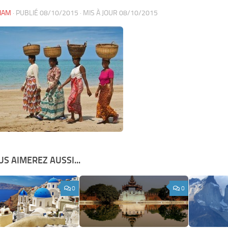
IAM
· PUBLIÉ
08/10/2015
· MIS À JOUR
08/10/2015
S AIMEREZ AUSSI...
0
0