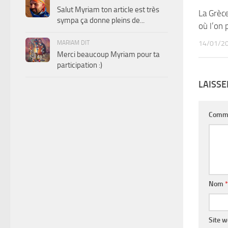
Salut Myriam ton article est très
La Grèc
sympa ça donne pleins de...
où l’on 
14/01/2
MARIAM DIT
Merci beaucoup Myriam pour ta
participation :)
LAISS
Comm
Nom
*
Site 