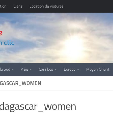
tion
Liens
Location de voitures
du Sud
Asie
Caraïbes
Europe
Moyen Orient
GASCAR_WOMEN
dagascar_women