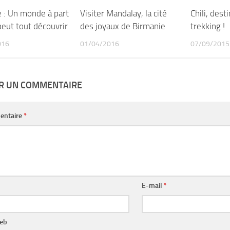
e : Un monde à part
Visiter Mandalay, la cité
Chili, dest
peut tout découvrir
des joyaux de Birmanie
trekking !
016
01/04/2016
07/09/2015
ER UN COMMENTAIRE
entaire
*
E-mail
*
web