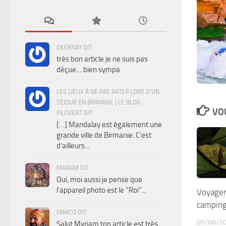
DEEKNAY DIT
très bon article je ne suis pas
déçue… bien sympa
LES LIEUX À NE PAS RATER LORS D’UN
SÉJOUR EN BIRMANIE | LE BLOG
VOU
FILOVENT DIT
[…] Mandalay est également une
grande ville de Birmanie. C’est
d’ailleurs...
MARIAM DIT
Oui, moi aussi je pense que
l'appareil photo est le "Roi"...
Voyager
camping 
MARCO DIT
05/08/2
Salut Myriam ton article est très