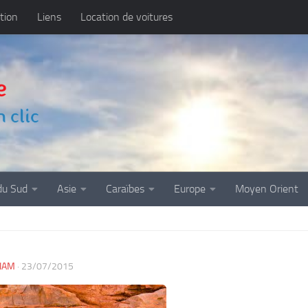
tion
Liens
Location de voitures
du Sud
Asie
Caraïbes
Europe
Moyen Orient
IAM
·
23/07/2015