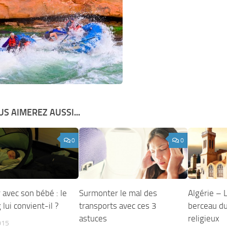
S AIMEREZ AUSSI...
0
0
 avec son bébé : le
Surmonter le mal des
Algérie – L
lui convient-il ?
transports avec ces 3
berceau d
astuces
religieux
015